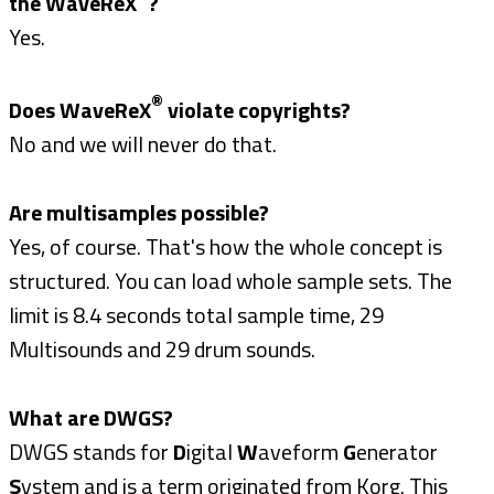
the WaveReX
?
Yes.
®
Does WaveReX
violate copyrights?
No and we will never do that.
Are multisamples possible?
Yes, of course. That's how the whole concept is
structured. You can load whole sample sets. The
limit is 8.4 seconds total sample time, 29
Multisounds and 29 drum sounds.
What are DWGS?
DWGS stands for
D
igital
W
aveform
G
enerator
S
ystem and is a term originated from Korg. This