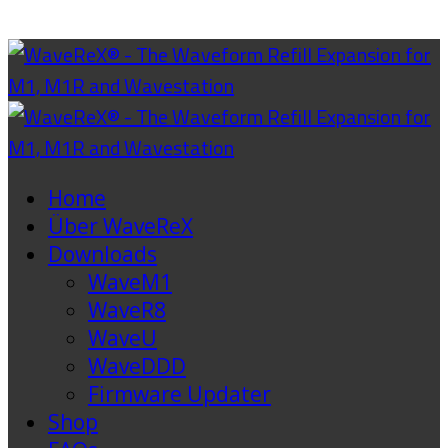
Home
Über WaveReX
Downloads
WaveM1
WaveR8
WaveU
WaveDDD
Firmware Updater
Shop